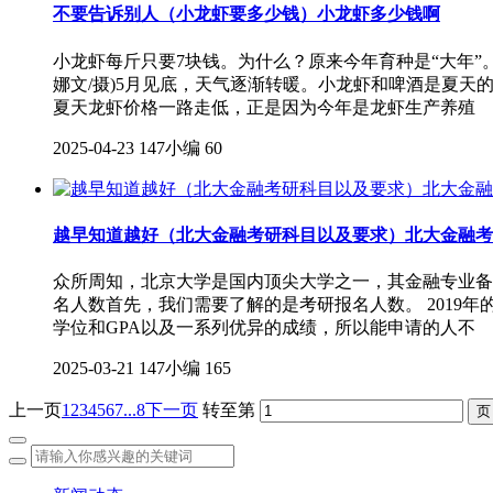
不要告诉别人（小龙虾要多少钱）小龙虾多少钱啊
小龙虾每斤只要7块钱。为什么？原来今年育种是“大年”
娜文/摄)5月见底，天气逐渐转暖。小龙虾和啤酒是夏天的
夏天龙虾价格一路走低，正是因为今年是龙虾生产养殖
2025-04-23
147小编
60
越早知道越好（北大金融考研科目以及要求）北大金融考
众所周知，北京大学是国内顶尖大学之一，其金融专业备
名人数首先，我们需要了解的是考研报名人数。 2019年
学位和GPA以及一系列优异的成绩，所以能申请的人不
2025-03-21
147小编
165
上一页
1
2
3
4
5
6
7
...8
下一页
转至第