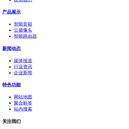
产品展示
智能音箱
云摄像头
智能路由器
新闻动态
媒体报道
行业资讯
企业新闻
特色功能
网站地图
聚合标签
站内搜索
关注我们