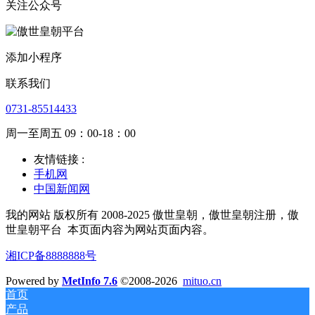
关注公众号
添加小程序
联系我们
0731-85514433
周一至周五 09：00-18：00
友情链接 :
手机网
中国新闻网
我的网站 版权所有 2008-2025 傲世皇朝，傲世皇朝注册，傲
世皇朝平台
本页面内容为网站页面内容。
湘ICP备8888888号
Powered by
MetInfo 7.6
©2008-2026
mituo.cn
首页
产品