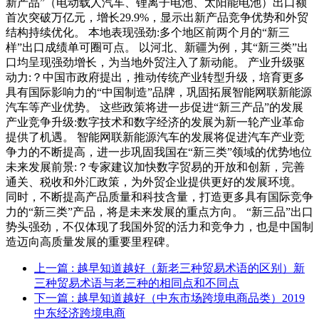
新产品”（电动载人汽车、锂离子电池、太阳能电池）出口额
首次突破万亿元，增长29.9%，显示出新产品竞争优势和外贸
结构持续优化。 本地表现强劲:多个地区前两个月的“新三
样”出口成绩单可圈可点。 以河北、新疆为例，其“新三类”出
口均呈现强劲增长，为当地外贸注入了新动能。 产业升级驱
动力:？中国市政府提出，推动传统产业转型升级，培育更多
具有国际影响力的“中国制造”品牌，巩固拓展智能网联新能源
汽车等产业优势。 这些政策将进一步促进“新三产品”的发展
产业竞争升级:数字技术和数字经济的发展为新一轮产业革命
提供了机遇。 智能网联新能源汽车的发展将促进汽车产业竞
争力的不断提高，进一步巩固我国在“新三类”领域的优势地位
未来发展前景:？专家建议加快数字贸易的开放和创新，完善
通关、税收和外汇政策，为外贸企业提供更好的发展环境。
同时，不断提高产品质量和科技含量，打造更多具有国际竞争
力的“新三类”产品，将是未来发展的重点方向。 “新三品”出口
势头强劲，不仅体现了我国外贸的活力和竞争力，也是中国制
造迈向高质量发展的重要里程碑。
上一篇
: 越早知道越好（新老三种贸易术语的区别）新
三种贸易术语与老三种的相同点和不同点
下一篇
: 越早知道越好（中东市场跨境电商品类）2019
中东经济跨境电商