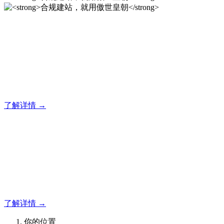
合规建站，就用傲世皇朝
12年专注于傲世皇朝企业建站系统的研发，为你提供合规、安
全、专业的官网解决方案！
了解详情 →
合规建站，就用傲世皇朝
12年专注于傲世皇朝企业建站系统的研发，为你提供合规、安
全、专业的官网解决方案！
了解详情 →
你的位置